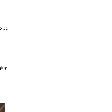
có độ
giúp