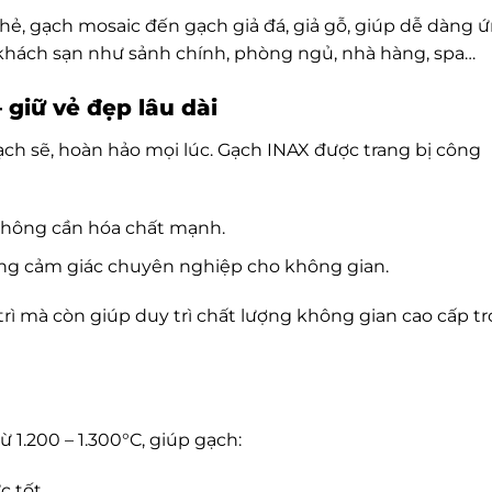
thẻ, gạch mosaic đến gạch giả đá, giả gỗ, giúp dễ dàng 
khách sạn như sảnh chính, phòng ngủ, nhà hàng, spa…
giữ vẻ đẹp lâu dài
ạch sẽ, hoàn hảo mọi lúc. Gạch INAX được trang bị công
không cần hóa chất mạnh.
ăng cảm giác chuyên nghiệp cho không gian.
trì mà còn giúp duy trì chất lượng không gian cao cấp t
1.200 – 1.300°C, giúp gạch:
c tốt.