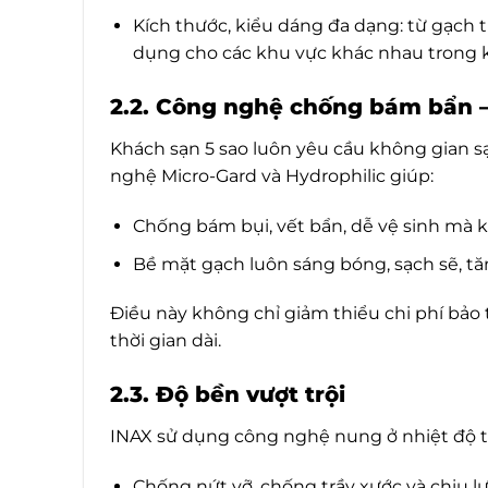
Kích thước, kiểu dáng đa dạng: từ gạch 
dụng cho các khu vực khác nhau trong 
2.2. Công nghệ chống bám bẩn – 
Khách sạn 5 sao luôn yêu cầu không gian s
nghệ Micro-Gard và Hydrophilic giúp:
Chống bám bụi, vết bẩn, dễ vệ sinh mà 
Bề mặt gạch luôn sáng bóng, sạch sẽ, t
Điều này không chỉ giảm thiểu chi phí bảo 
thời gian dài.
2.3. Độ bền vượt trội
INAX sử dụng công nghệ nung ở nhiệt độ từ 
Chống nứt vỡ, chống trầy xước và chịu lự