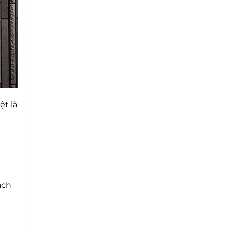
ệt là
ách