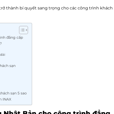
trở thành bí quyết sang trọng cho các công trình khách
rình đẳng cấp
?
 dài
khách sạn
khách sạn 5 sao
ch INAX
g Nhật Bản cho công trình đẳng