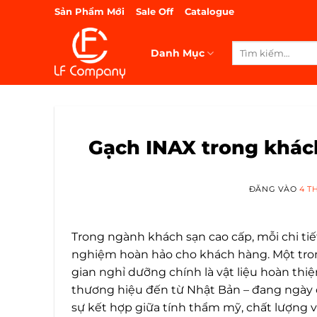
Bỏ
Sản Phẩm Mới
Sale Off
Catalogue
qua
nội
Tìm
Danh Mục
dung
kiếm:
Gạch INAX trong khách
ĐĂNG VÀO
4 T
Trong ngành khách sạn cao cấp, mỗi chi tiế
nghiệm hoàn hảo cho khách hàng. Một tron
gian nghỉ dưỡng chính là vật liệu hoàn thiện
thương hiệu đến từ Nhật Bản – đang ngày c
sự kết hợp giữa tính thẩm mỹ, chất lượng v