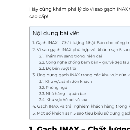
Hãy cùng khám phá lý do vì sao gạch INAX 
cao cấp!
Nội dung bài viết
1. Gạch INAX – Chất lượng Nhật Bản cho công t
2. Vì sao gạch INAX phù hợp với khách sạn 5 sao
2.1. Thẩm mỹ sang trọng, hiện đại
2.2. Công nghệ chống bám bẩn – giữ vẻ đẹp lâu
2.3. Độ bền vượt trội
3. Ứng dụng gạch INAX trong các khu vực của 
3.1. Khu vực sảnh đón khách
3.2. Phòng ngủ
3.3. Nhà hàng – quán bar
3.4. Khu vực hồ bơi và spa
4. Gạch INAX và trải nghiệm khách hàng trong 
5. Một số khách sạn 5 sao tiêu biểu sử dụng gạ
1. Gạch INAX – Chất lượn