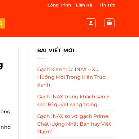
Công Trình
Liên Hệ
Tin Tức
BÀI VIẾT MỚI
g
Gạch kiến trúc INAX – Xu
Hướng Mới Trong Kiến Trúc
Xanh
Gạch INAX trong khách sạn 5
sao: Bí quyết sang trọng
hông
Gạch INAX so với gạch Prime:
Chất lượng Nhật Bản hay Việt
o nhờ
Nam?