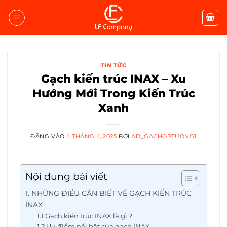
Bỏ
qua
nội
dung
TIN TỨC
Gạch kiến trúc INAX – Xu
Hướng Mới Trong Kiến Trúc
Xanh
ĐĂNG VÀO
4 THÁNG 4, 2025
BỞI
AD_GACHOPTUONG1
Nội dung bài viết
1. NHỮNG ĐIỀU CẦN BIẾT VỀ GẠCH KIẾN TRÚC
INAX
1.1 Gạch kiến trúc INAX là gì ?
1.2 Ưu điểm nổi bật của gạch INAX