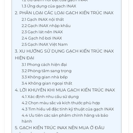
1.3 Ứng dụng của gạch INAX
2. PHÂN LOẠI CÁC LOẠI GẠCH KIẾN TRÚC INAX
2.1 Gạch INAX nội thất
2.2 Gạch INAX nhập khẩu
2.3 Gạch lát nền INAX
2.4 Gạch hồ bơi INAX
2.5 Gạch INAX Việt Nam
3. XU HƯỚNG SỬ DỤNG GẠCH KIẾN TRÚC INAX
HIỆN ĐẠI
3.1 Phong cách hiện đại
3.2 Phòng tắm sang trọng
3.3 Không gian nhà bếp
3.4 Không gian ngoại thất
4. LỜI KHUYÊN KHI MUA GẠCH KIẾN TRÚC INAX
4.1 Xác định nhu cầu sử dụng
4.2 Chọn màu sắc và kích thước phù hợp
4.3 Tìm hiểu về đặc tính kỹ thuật của gạch INAX
4.4 Ưu tiên các sản phẩm chính hãng và bảo
hành
5. GẠCH KIẾN TRÚC INAX NÊN MUA Ở ĐÂU