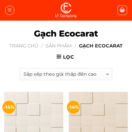
Bỏ
qua
nội
dung
Gạch Ecocarat
TRANG CHỦ
/
SẢN PHẨM
/
GẠCH ECOCARAT
LỌC
-14%
-14%