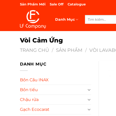
Bỏ
Sản Phẩm Mới
Sale Off
Catalogue
qua
nội
Tìm
Danh Mục
dung
kiếm:
Vòi Cảm Ứng
TRANG CHỦ
/
SẢN PHẨM
/
VÒI LAVA
DANH MỤC
Bồn Cầu INAX
Bồn tiểu
Chậu rửa
Gạch Ecocarat