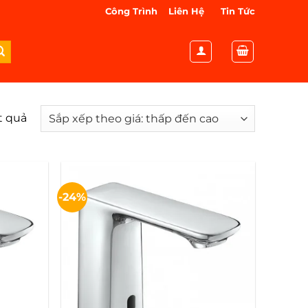
Công Trình
Liên Hệ
Tin Tức
ết quả
Đã
sắp
xếp
theo
giá:
-24%
thấp
đến
cao