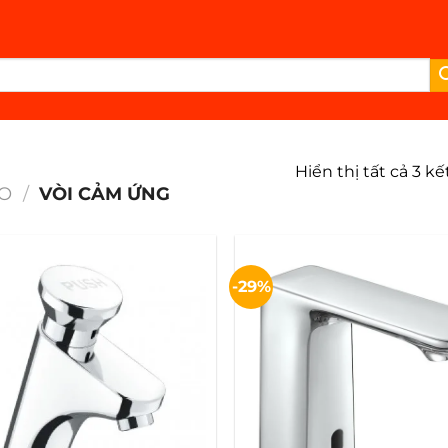
Hiển thị tất cả 3 k
BO
/
VÒI CẢM ỨNG
-29%