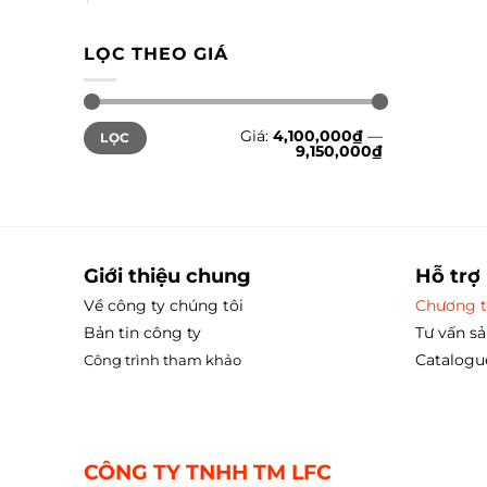
LỌC THEO GIÁ
Giá
Giá
Giá:
4,100,000₫
—
LỌC
tối
tối
9,150,000₫
thiểu
đa
Giới thiệu chung
Hỗ trợ
Về công ty chúng tôi
Chương t
Bản tin công ty
Tư vấn s
Catalogu
Công trình tham
khảo
CÔNG TY TNHH TM LFC