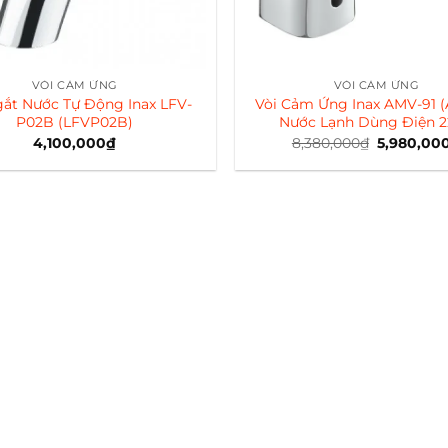
VÒI CẢM ỨNG
VÒI CẢM ỨNG
gắt Nước Tự Động Inax LFV-
Vòi Cảm Ứng Inax AMV-91 
P02B (LFVP02B)
Nước Lạnh Dùng Điện 
4,100,000
₫
8,380,000
₫
Giá
5,980,00
gốc
là:
8,380,000