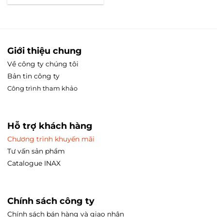
là:
tại
1,893,000₫.
là:
1,320,000₫.
Giới thiệu chung
Về công ty chúng tôi
Bản tin công ty
Công trình tham
khảo
Hỗ trợ khách hàng
Chương trình khuyến mãi
Tư vấn sản phẩm
Catalogue INAX
Chính sách công ty
Chính sách bán hàng và giao nhận