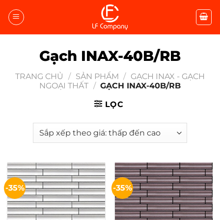
Bỏ
qua
nội
dung
Gạch INAX-40B/RB
TRANG CHỦ
/
SẢN PHẨM
/
GẠCH INAX - GẠCH
NGOẠI THẤT
/
GẠCH INAX-40B/RB
LỌC
-35%
-35%