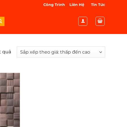
Công Trình
Liên Hệ
Tin Tức
ết quả
Đã
sắp
xếp
theo
giá:
thấp
đến
cao