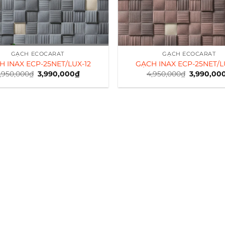
GẠCH ECOCARAT
GẠCH ECOCARAT
H INAX ECP-25NET/LUX-12
GẠCH INAX ECP-25NET/L
,950,000
₫
Giá
3,990,000
₫
Giá
4,950,000
₫
Giá
3,990,00
gốc
hiện
gốc
là:
tại
là:
4,950,000₫.
là:
4,950,000
3,990,000₫.