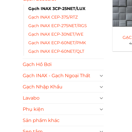
Gạch INAX 3CP-25NET/LUX
Gạch INAX CEP-375/RTZ
Gạch INAX ECP-275NET/RGS
Gạch INAX ECP-30NET/WE
GẠC
Gạch INAX ECP-60NET/PMK
4
Gạch INAX ECP-60NET/QLT
Gạch Hồ Bơi
Gạch INAX - Gạch Ngoại Thất
Gạch Nhập Khẩu
Lavabo
Phụ kiện
Sản phẩm khác
Sen tắm