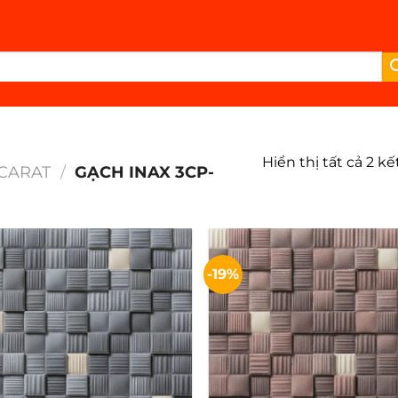
Hiển thị tất cả 2 k
CARAT
/
GẠCH INAX 3CP-
-19%