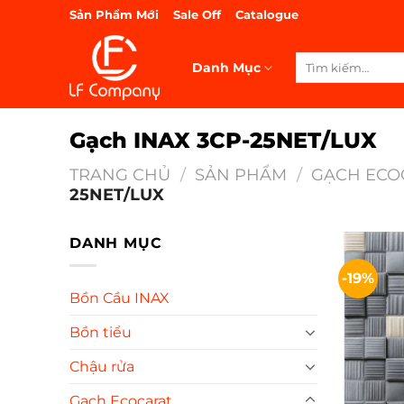
Bỏ
Sản Phẩm Mới
Sale Off
Catalogue
qua
nội
Tìm
Danh Mục
dung
kiếm:
Gạch INAX 3CP-25NET/LUX
TRANG CHỦ
/
SẢN PHẨM
/
GẠCH ECO
25NET/LUX
DANH MỤC
-19%
Bồn Cầu INAX
Bồn tiểu
Chậu rửa
Gạch Ecocarat