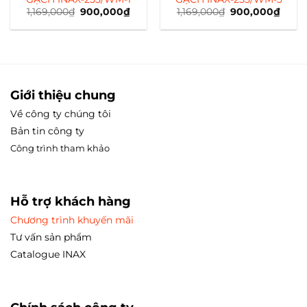
1,169,000
₫
Giá
900,000
₫
Giá
1,169,000
₫
Giá
900,000
₫
Giá
gốc
hiện
gốc
hiện
là:
tại
là:
tại
1,169,000₫.
là:
1,169,000₫.
là:
900,000₫.
900,0
Giới thiệu chung
Về công ty chúng tôi
Bản tin công ty
Công trình tham
khảo
Hỗ trợ khách hàng
Chương trình khuyến mãi
Tư vấn sản phẩm
Catalogue INAX