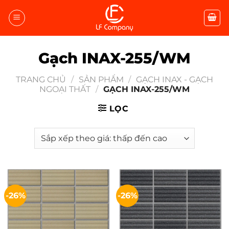
Bỏ
qua
nội
dung
Gạch INAX-255/WM
TRANG CHỦ
/
SẢN PHẨM
/
GẠCH INAX - GẠCH
NGOẠI THẤT
/
GẠCH INAX-255/WM
LỌC
-26%
-26%