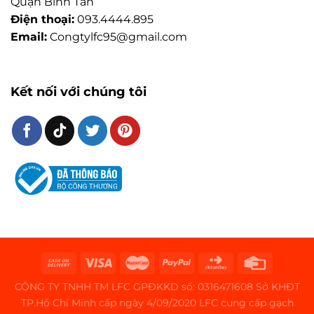
Quận Bình Tân
Điện thoại:
093.4444.895
Email:
Congtylfc95@gmail.com
Kết nối với chúng tôi
CÔNG TY TNHH TM LFC GPĐKKD số: 0316471608 Sở KHĐT
TP.Hồ Chí Minh cấp ngày 4/09/2020 LFC cung cấp gạch