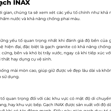
gạch INAX
i gian, chúng ta sẽ xem xét các yếu tố chính như khả
 thấm nước và khả năng chống phai màu.
ng yếu tố quan trọng nhất khi đánh giá độ bền của g
ệ hiện đại, đặc biệt là gạch granite có khả năng chốn
cứng, bền và khó bị trầy xước, ngay cả khi tiếp xúc vớ
 thất hay dụng cụ vệ sinh.
hống mài mòn cao, giúp giữ được vẻ đẹp lâu dài và khô
 sử dụng.
u tố quan trọng đối với các khu vực có mật độ di chuyể
hang, hay khu vực bếp. Gạch INAX được sản xuất với độ d
vỡ khi có tác động mạnh. Điều này giúp gạch duy trì 