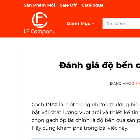
Bỏ
Sản Phẩm Mới
Sale Off
Catalogue
qua
nội
Tìm
Danh Mục
dung
kiếm:
Đánh giá độ bền c
ĐĂNG VÀO
3 T
Gạch INAX là một trong những thương hiệu g
bật với chất lượng vượt trội và thiết kế t
chọn gạch ốp lát chính là độ bền của sản
Hãy cùng khám phá trong bài viết này.