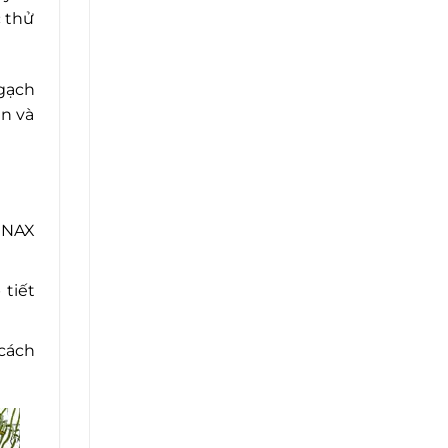
c thử
gạch
ền và
 INAX
tiết
cách