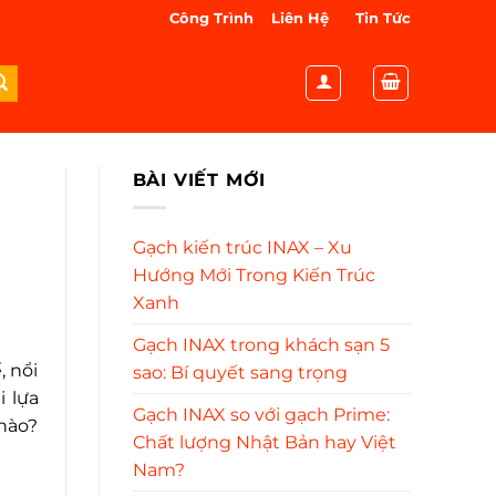
Công Trình
Liên Hệ
Tin Tức
BÀI VIẾT MỚI
Gạch kiến trúc INAX – Xu
Hướng Mới Trong Kiến Trúc
Xanh
Gạch INAX trong khách sạn 5
, nổi
sao: Bí quyết sang trọng
i lựa
Gạch INAX so với gạch Prime:
 nào?
Chất lượng Nhật Bản hay Việt
Nam?