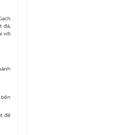
 Gạch
t đá,
i với
thành
à bền
ặt để