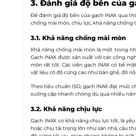
3. Đánh giá độ bền của 
Để đánh giá độ bền của gạch INAX qua thờ
chống mài mòn, chịu lực, khả năng chống
3.1. Khả năng chống mài mòn
Khả năng chống mài mòn là một trong nhữ
Gạch INAX được sản xuất với các công ngh
mòn rất tốt. Các viên gạch INAX có bề mặt 
vật liệu có độ cứng cao như bàn ghế, đồ nội
Theo tiêu chuẩn ISO, gạch INAX đạt mức c
xuống cấp nhanh chóng dù qua nhiều năm
3.2. Khả năng chịu lực
Gạch INAX có khả năng chịu lực tốt, là yế
hoặc chịu tải trọng lớn như sàn nhà, cầu t
độ cứng tối ưu, giúp chúng không bị nứt 