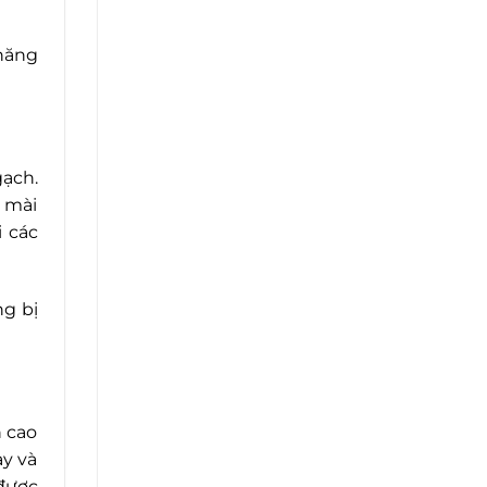
 năng
ạch.
g mài
i các
ng bị
n cao
ày và
được