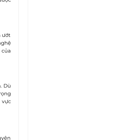
m ướt
nghệ
p của
. Dù
trọng
 vực
uyên