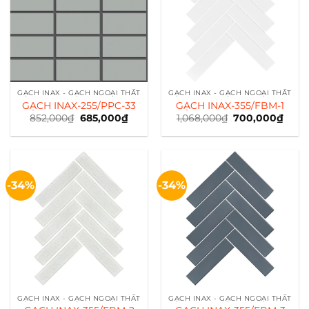
GẠCH INAX - GẠCH NGOẠI THẤT
GẠCH INAX - GẠCH NGOẠI THẤT
GẠCH INAX-255/PPC-33
GẠCH INAX-355/FBM-1
852,000
₫
Giá
685,000
₫
Giá
1,068,000
₫
Giá
700,000
₫
Giá
gốc
hiện
gốc
hiện
là:
tại
là:
tại
852,000₫.
là:
1,068,000₫.
là:
685,000₫.
700,
-34%
-34%
GẠCH INAX - GẠCH NGOẠI THẤT
GẠCH INAX - GẠCH NGOẠI THẤT