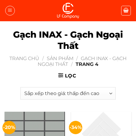
Bỏ
qua
nội
dung
Gạch INAX - Gạch Ngoại
Thất
TRANG CHỦ
/
SẢN PHẨM
/
GẠCH INAX - GẠCH
NGOẠI THẤT
/
TRANG 4
LỌC
-20%
-34%