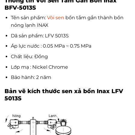
Thông tin Vòi Sen Tắm Gắn Bồn Inax
BFV-5013S
Tên sản phẩm:
Vòi sen
bồn tắm gắn thành bồn
nóng lạnh INAX
Dã sản phẩm: LFV 5013S
Áp lực nước : 0.05 MPa ~ 0.75 MPa
Chất liệu: Đồng
Lớp mạ : Nickel Chrome
Bảo hành: 2 năm
Bản vẽ kích thước sen xả bồn Inax LFV
5013S