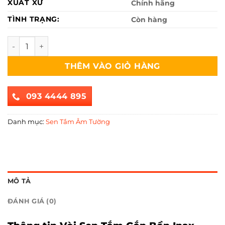
14,390,000₫.
là:
XUẤT XỨ
Chính hãng
9,150,000₫.
TÌNH TRẠNG:
Còn hàng
Vòi Sen Tắm Gắn Bồn Inax BFV-5013S số lượng
THÊM VÀO GIỎ HÀNG
093 4444 895
Danh mục:
Sen Tắm Âm Tường
MÔ TẢ
ĐÁNH GIÁ (0)