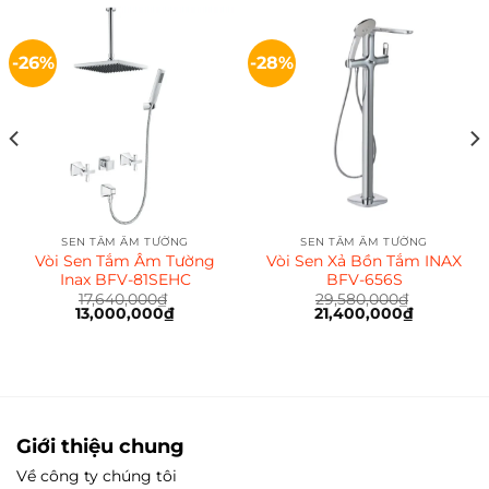
-26%
-28%
SEN TẮM ÂM TƯỜNG
SEN TẮM ÂM TƯỜNG
Vòi Sen Tắm Âm Tường
Vòi Sen Xả Bồn Tắm INAX
Inax BFV-81SEHC
BFV-656S
á
17,640,000
₫
29,580,000
₫
ện
Giá
13,000,000
₫
Giá
Giá
21,400,000
₫
Giá
gốc
hiện
gốc
hiện
là:
tại
là:
tại
200,000₫.
17,640,000₫.
là:
29,580,000₫.
là:
13,000,000₫.
21,400,00
Giới thiệu chung
Về công ty chúng tôi