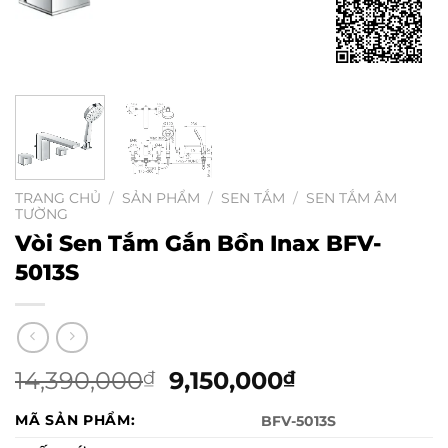
TRANG CHỦ
/
SẢN PHẨM
/
SEN TẮM
/
SEN TẮM ÂM
TƯỜNG
Vòi Sen Tắm Gắn Bồn Inax BFV-
5013S
14,390,000
Giá
9,150,000
Giá
₫
₫
gốc
hiện
MÃ SẢN PHẨM:
BFV-5013S
là:
tại