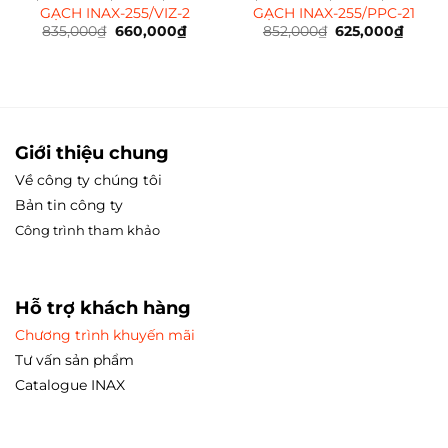
GẠCH INAX-255/VIZ-2
GẠCH INAX-255/PPC-21
835,000
₫
Giá
660,000
₫
Giá
852,000
₫
Giá
625,000
₫
Giá
gốc
hiện
gốc
hiện
là:
tại
là:
tại
835,000₫.
là:
852,000₫.
là:
000₫.
660,000₫.
625,0
Giới thiệu chung
Về công ty chúng tôi
Bản tin công ty
Công trình tham
khảo
Hỗ trợ khách hàng
Chương trình khuyến mãi
Tư vấn sản phẩm
Catalogue INAX