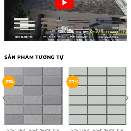
SẢN PHẨM TƯƠNG TỰ
-21%
-27%
GẠCH INAX - GẠCH NGOẠI THẤT
GẠCH INAX - GẠCH NGOẠI THẤT