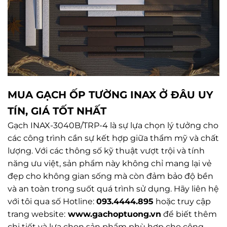
MUA GẠCH ỐP TƯỜNG INAX Ở ĐÂU UY
TÍN, GIÁ TỐT NHẤT
Gạch INAX-3040B/TRP-4 là sự lựa chọn lý tưởng cho
các công trình cần sự kết hợp giữa thẩm mỹ và chất
lượng. Với các thông số kỹ thuật vượt trội và tính
năng ưu việt, sản phẩm này không chỉ mang lại vẻ
đẹp cho không gian sống mà còn đảm bảo độ bền
và an toàn trong suốt quá trình sử dụng. Hãy liên hệ
với tôi qua số Hotline:
093.4444.895
hoặc truy cập
trang website:
www.
gachoptuong.vn
để biết thêm
chi tiết và lựa chọn sản phẩm phù hợp cho công