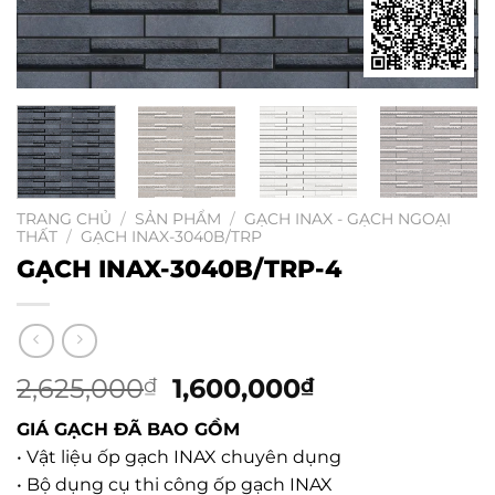
TRANG CHỦ
/
SẢN PHẨM
/
GẠCH INAX - GẠCH NGOẠI
THẤT
/
GẠCH INAX-3040B/TRP
GẠCH INAX-3040B/TRP-4
2,625,000
Giá
1,600,000
Giá
₫
₫
gốc
hiện
GIÁ GẠCH ĐÃ BAO GỒM
là:
tại
• Vật liệu ốp gạch INAX chuyên dụng
2,625,000₫.
là:
• Bộ dụng cụ thi công ốp gạch INAX
1,600,000₫.