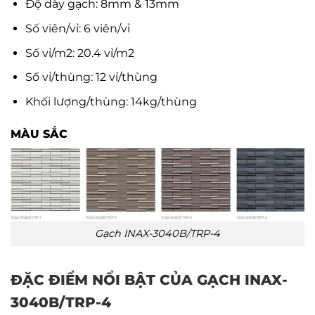
Độ dày gạch: 8mm & 13mm
Số viên/vỉ: 6 viên/vỉ
Số vỉ/m2: 20.4 vỉ/m2
Số vỉ/thùng: 12 vỉ/thùng
Khối lượng/thùng: 14kg/thùng
MÀU SẮC
Gạch INAX-3040B/TRP-4
ĐẶC ĐIỂM NỔI BẬT CỦA GẠCH INAX-
3040B/TRP-4