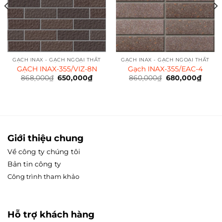
GẠCH INAX - GẠCH NGOẠI THẤT
GẠCH INAX - GẠCH NGOẠI THẤT
GẠCH INAX-355/VIZ-8N
Gạch INAX-355/EAC-4
868,000
₫
Giá
650,000
₫
Giá
860,000
₫
Giá
680,000
₫
Giá
gốc
hiện
gốc
hiện
là:
tại
là:
tại
868,000₫.
là:
860,000₫.
là:
000₫.
650,000₫.
680,0
Giới thiệu chung
Về công ty chúng tôi
Bản tin công ty
Công trình tham
khảo
Hỗ trợ khách hàng