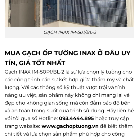
GẠCH INAX IM-501/BL-2
MUA GẠCH ỐP TƯỜNG INAX Ở ĐÂU UY
TÍN, GIÁ TỐT NHẤT
Gạch INAX IM-50P1/BL-2 là sự lựa chọn lý tưởng cho
các công trình cần sự kết hợp giữa thẩm mỹ và chất
lượng. Với các thông số kỹ thuật vượt trội và tính
năng ưu việt, sản phẩm này không chỉ mang lại vẻ
đẹp cho không gian sống mà còn đảm bảo độ bền
và an toàn trong suốt quá trình sử dụng. Hãy liên hệ
với tôi qua số Hotline:
093.4444.895
hoặc truy cập
trang website:
www.
gachoptuong.vn
để biết thêm
chi tiết và lựa chọn sản phẩm phù hợp cho công