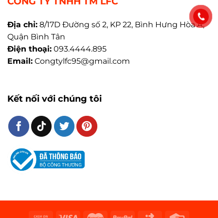
CÔNG TY TNHH TM LFC
Địa chỉ:
8/17D Đường số 2, KP 22, Bình Hưng Hòa A,
Quận Bình Tân
Điện thoại:
093.4444.895
Email:
Congtylfc95@gmail.com
Kết nối với chúng tôi