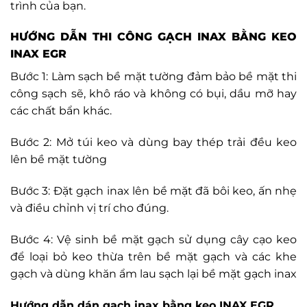
trình của bạn.
HƯỚNG DẪN THI CÔNG GẠCH INAX BẰNG KEO
INAX EGR
Bước 1: Làm sạch bề mặt tường đảm bảo bề mặt thi
công sạch sẽ, khô ráo và không có bụi, dầu mỡ hay
các chất bẩn khác.
Bước 2: Mở túi keo và dùng bay thép trải đều keo
lên bề mặt tường
Bước 3: Đặt gạch inax lên bề mặt đã bôi keo, ấn nhẹ
và điều chỉnh vị trí cho đúng.
Bước 4: Vệ sinh bề mặt gạch sử dụng cây cạo keo
để loại bỏ keo thừa trên bề mặt gạch và các khe
gạch và dùng khăn ẩm lau sạch lại bề mặt gạch inax
Hướng dẫn dán gạch inax bằng keo INAX EGR