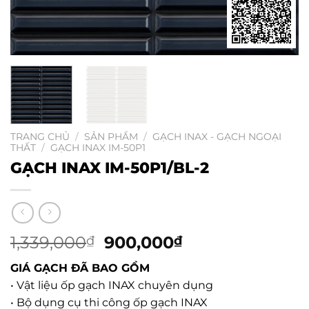
TRANG CHỦ
/
SẢN PHẨM
/
GẠCH INAX - GẠCH NGOẠI
THẤT
/
GẠCH INAX IM-50P1
GẠCH INAX IM-50P1/BL-2
1,339,000
Giá
900,000
Giá
₫
₫
gốc
hiện
GIÁ GẠCH ĐÃ BAO GỒM
là:
tại
• Vật liệu ốp gạch INAX chuyên dụng
1,339,000₫.
là:
• Bộ dụng cụ thi công ốp gạch INAX
900,000₫.