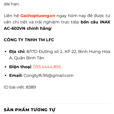
dài hạn.
Liên hệ
Gachoptuong.vn
ngay hôm nay để được tư
vấn chi tiết và trải nghiệm trực tiếp
bồn cầu INAX
AC-602VN chính hãng
!
CÔNG TY TNHH TM LFC
Địa chỉ:
8/17D Đường số 2, KP 22, Bình Hưng Hòa
A, Quận Bình Tân
Điện thoại
:
093.4444.895
Email:
Congtylfc95@gmail.com
ID bài viết: 8389
SẢN PHẨM TƯƠNG TỰ