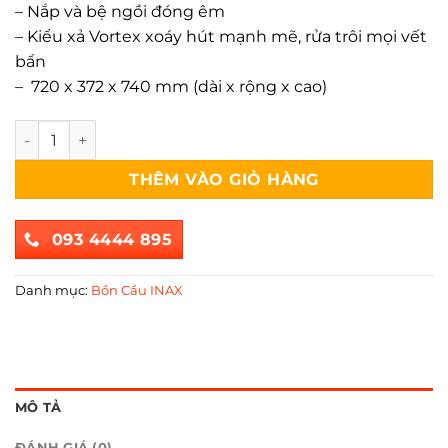
– Nắp và bệ ngồi đóng êm
– Kiểu xả Vortex xoáy hút mạnh mẽ, rửa trôi mọi vết
bẩn
– 720 x 372 x 740 mm (dài x rộng x cao)
Bồn Cầu INAX AC-602VN 2 Khối số lượng
THÊM VÀO GIỎ HÀNG
093 4444 895
Danh mục:
Bồn Cầu INAX
MÔ TẢ
ĐÁNH GIÁ (0)