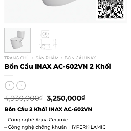
TRANG CHỦ
/
SẢN PHẨM
/
BỒN CẦU INAX
Bồn Cầu INAX AC-602VN 2 Khối
4,930,000
Giá
3,250,000
Giá
₫
₫
gốc
hiện
Bồn Cầu 2 Khối INAX AC-602VN
là:
tại
4,930,000₫.
là:
– Công nghệ Aqua Ceramic
3,250,000₫.
– Công nghệ chống khuẩn HYPERKILAMIC