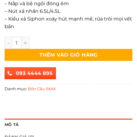
– Nắp và bệ ngồi đóng êm
– Nút xả nhấn 6.5L/4.5L
– Kiểu xả Siphon xoáy hút mạnh mẽ, rửa trôi mọi vết
bẩn
Bồn Cầu INAX AC-900VRN-2 số lượng
THÊM VÀO GIỎ HÀNG
093 4444 895
Danh mục:
Bồn Cầu INAX
MÔ TẢ
ĐÁNH GIÁ (0)