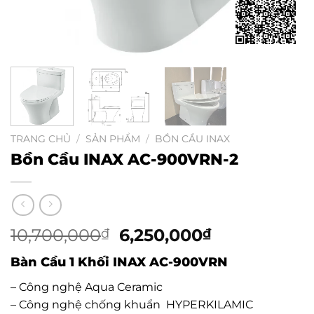
TRANG CHỦ
/
SẢN PHẨM
/
BỒN CẦU INAX
Bồn Cầu INAX AC-900VRN-2
10,700,000
Giá
6,250,000
Giá
₫
₫
gốc
hiện
Bàn Cầu 1 Khối INAX AC-900VRN
là:
tại
10,700,000₫.
là:
– Công nghệ Aqua Ceramic
6,250,000₫.
– Công nghệ chống khuẩn HYPERKILAMIC