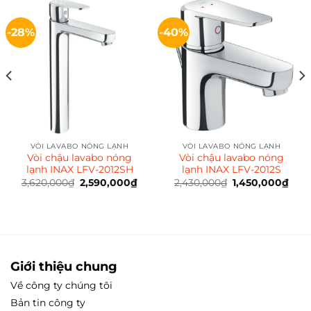
-28%
-40%
VÒI LAVABO NÓNG LẠNH
VÒI LAVABO NÓNG LẠNH
Vòi chậu lavabo nóng
Vòi chậu lavabo nóng
lạnh INAX LFV-2012SH
lạnh INAX LFV-2012S
3,620,000
₫
Giá
2,590,000
₫
Giá
2,430,000
₫
Giá
1,450,000
₫
Giá
n
gốc
hiện
gốc
hiện
là:
tại
là:
tại
3,620,000₫.
là:
2,430,000₫.
là:
50,000₫.
2,590,000₫.
1,45
Giới thiệu chung
Về công ty chúng tôi
Bản tin công ty